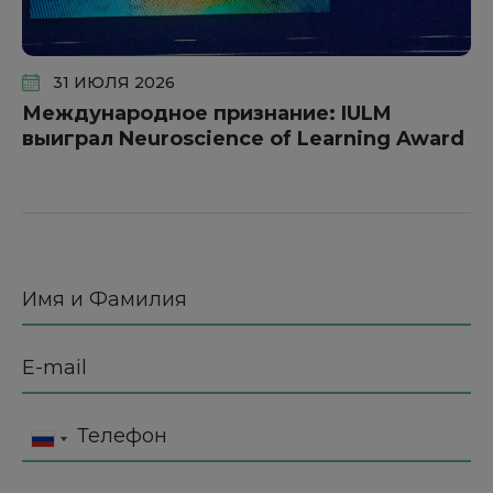
31 ИЮЛЯ 2026
Международное признание: IULM
выиграл Neuroscience of Learning Award
Имя и Фамилия
E-mail
Телефон
No
Russia
country
+7
selected