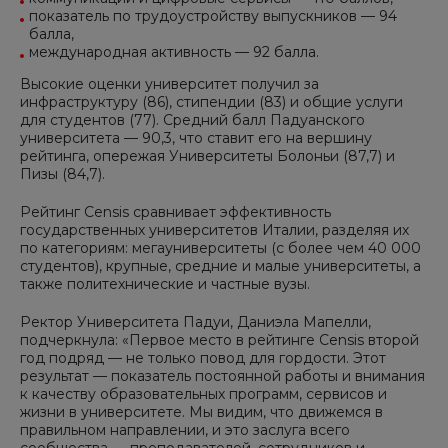
показатель по трудоустройству выпускников — 94
балла,
международная активность — 92 балла.
Высокие оценки университет получил за
инфраструктуру (86), стипендии (83) и общие услуги
для студентов (77). Средний балл Падуанского
университета — 90,3, что ставит его на вершину
рейтинга, опережая Университеты Болоньи (87,7) и
Пизы (84,7).
Рейтинг Censis сравнивает эффективность
государственных университетов Италии, разделяя их
по категориям: мегауниверситеты (с более чем 40 000
студентов), крупные, средние и малые университеты, а
также политехнические и частные вузы.
Ректор Университета Падуи, Даниэла Мапелли,
подчеркнула: «Первое место в рейтинге Censis второй
год подряд — не только повод для гордости. Этот
результат — показатель постоянной работы и внимания
к качеству образовательных программ, сервисов и
жизни в университете. Мы видим, что движемся в
правильном направлении, и это заслуга всего
сообщества — преподавателей, сотрудников и